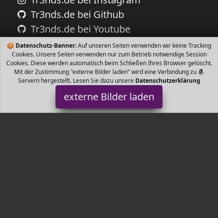
Tr3nds.de bei Github
Tr3nds.de bei Youtube
🍪
Datenschutz-Banner:
Auf unseren Seiten verwenden wir keine Tracking
Cookies. Unsere Seiten verwenden nur zum Betrieb notwendige Session
Cookies. Diese werden automatisch beim Schließen Ihres Browser gelöscht.
Mit der Zustimmung "externe Bilder laden" wird eine Verbindung zu
Servern hergestellt. Lesen Sie dazu unsere
Datenschutzerklärung
externe Bilder laden
Citizen
Uhr eße Sicherheitsverschluss Gehäuse Titan Zifferblatt blau
Uhrglas Antireflex Saphir Citizen
Tr3nds.de ist Teilnehmer am Partnerprogramm der
EU S.à r.l.
Dieses Partnerprogramm wurde von
ins Leben gerufen, um
Links auf externe
Internetseiten platzieren zu können. Die