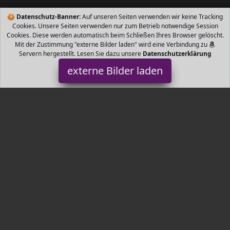
🍪
Datenschutz-Banner:
Auf unseren Seiten verwenden wir keine Tracking
Cookies. Unsere Seiten verwenden nur zum Betrieb notwendige Session
Cookies. Diese werden automatisch beim Schließen Ihres Browser gelöscht.
Mit der Zustimmung "externe Bilder laden" wird eine Verbindung zu
Servern hergestellt. Lesen Sie dazu unsere
Datenschutzerklärung
externe Bilder laden
Bonve Pet
Misc. Faltbare Hundenapf Jeder Schussel ist ml Ein für Essen und
ein für Wasser haben Zusätzlich verschenken wir einen
Falzanleger zum Mitnehmen Bonve Pet
Tr3nds.de ist Teilnehmer am Partnerprogramm der
EU S.à r.l.
Dieses Partnerprogramm wurde von
ins Leben gerufen, um
Links auf externe
Internetseiten platzieren zu können. Die
Bertreiber von Tr3nds.de verdienen mit Kostenerstattungen durch
mit. Der Inhalt der Produktseiten auf Tr3nds.de kommt von
Service LLC. Der Inhalt wird wie von
übertragen und ohne