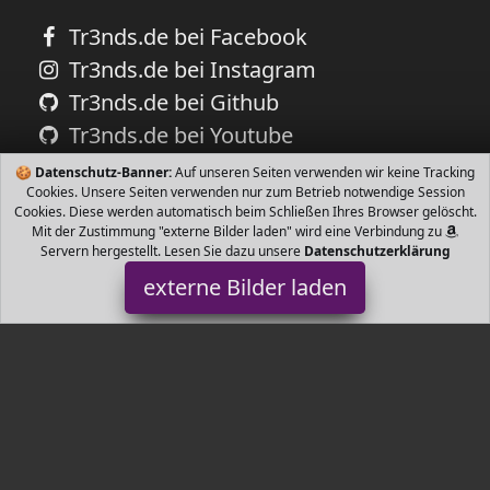
Tr3nds.de bei Facebook
Tr3nds.de bei Instagram
Tr3nds.de bei Github
Tr3nds.de bei Youtube
🍪
Datenschutz-Banner:
Auf unseren Seiten verwenden wir keine Tracking
Cookies. Unsere Seiten verwenden nur zum Betrieb notwendige Session
Cookies. Diese werden automatisch beim Schließen Ihres Browser gelöscht.
Mit der Zustimmung "externe Bilder laden" wird eine Verbindung zu
Servern hergestellt. Lesen Sie dazu unsere
Datenschutzerklärung
externe Bilder laden
vidaXL
t weißem Aufdruck Material Geflochtene Jute Durchmesser cm In
einem natürlichen Juteton Strong belastbar und langlebig vidaXL