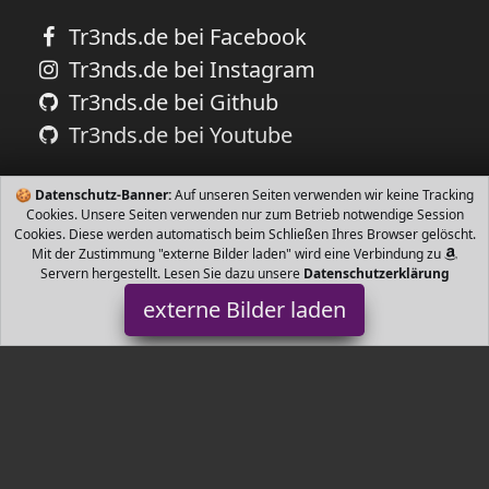
Tr3nds.de bei Facebook
Tr3nds.de bei Instagram
Tr3nds.de bei Github
Tr3nds.de bei Youtube
🍪
Datenschutz-Banner:
Auf unseren Seiten verwenden wir keine Tracking
Cookies. Unsere Seiten verwenden nur zum Betrieb notwendige Session
Cookies. Diese werden automatisch beim Schließen Ihres Browser gelöscht.
Mit der Zustimmung "externe Bilder laden" wird eine Verbindung zu
Servern hergestellt. Lesen Sie dazu unsere
Datenschutzerklärung
externe Bilder laden
FeelGlad
Haushaltswaren lien Die Pfeife an sich macht einen hochwertigen
Eindruck Sie besteht dabei aus Ebenholz gut konstruiert und
poliert zu einem hohen Standard wird FeelGlad