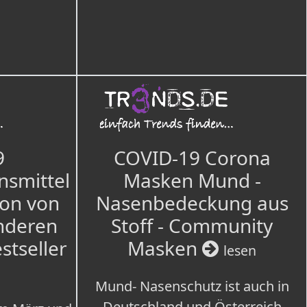
9
COVID-19 Corona
nsmittel
Masken Mund -
ion von
Nasenbedeckung aus
nderen
Stoff - Community
estseller
Masken
lesen
Mund- Nasenschutz ist auch in
Deutschland und Österreich