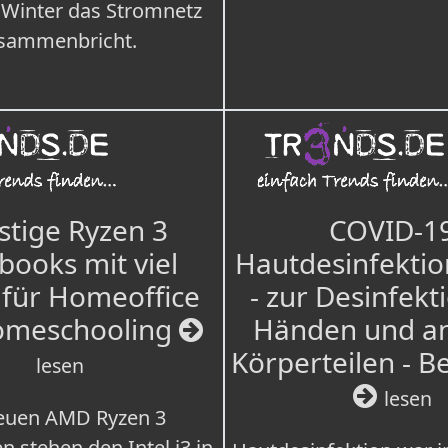
 Winter das Stromnetz
sammenbricht.
tige Ryzen 3
COVID-1
books mit viel
Hautdesinfektio
für Homeoffice
- zur Desinfekt
omeschooling
Händen und a
Körperteilen - B
lesen
lesen
euen AMD Ryzen 3
n stehen den Intel i3 in