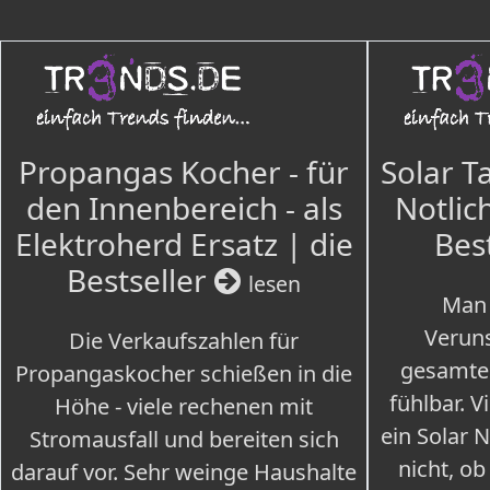
Propangas Kocher - für
Solar T
den Innenbereich - als
Notlich
Elektroherd Ersatz | die
Bes
Bestseller
lesen
Man 
Veruns
Die Verkaufszahlen für
gesamte
Propangaskocher schießen in die
fühlbar. V
Höhe - viele rechenen mit
ein Solar 
Stromausfall und bereiten sich
nicht, ob
darauf vor. Sehr weinge Haushalte