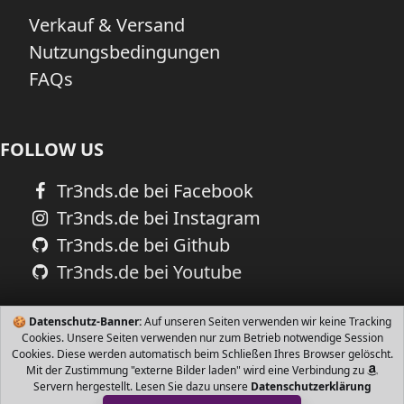
Verkauf & Versand
Nutzungsbedingungen
FAQs
FOLLOW US
Tr3nds.de bei Facebook
Tr3nds.de bei Instagram
Tr3nds.de bei Github
Tr3nds.de bei Youtube
🍪
Datenschutz-Banner:
Auf unseren Seiten verwenden wir keine Tracking
Cookies. Unsere Seiten verwenden nur zum Betrieb notwendige Session
Cookies. Diese werden automatisch beim Schließen Ihres Browser gelöscht.
Mit der Zustimmung "externe Bilder laden" wird eine Verbindung zu
Servern hergestellt. Lesen Sie dazu unsere
Datenschutzerklärung