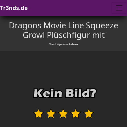
Tr3nds.de
Dragons Movie Line Squeeze
Growl Plüschfigur mit
Werbepräsentation