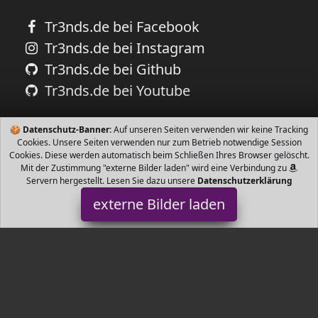
Tr3nds.de bei Facebook
Tr3nds.de bei Instagram
Tr3nds.de bei Github
Tr3nds.de bei Youtube
🍪
Datenschutz-Banner:
Auf unseren Seiten verwenden wir keine Tracking
Cookies. Unsere Seiten verwenden nur zum Betrieb notwendige Session
Cookies. Diese werden automatisch beim Schließen Ihres Browser gelöscht.
Mit der Zustimmung "externe Bilder laden" wird eine Verbindung zu
Servern hergestellt. Lesen Sie dazu unsere
Datenschutzerklärung
externe Bilder laden
LS-LebenStil
Sitzhocker massives Teakholz Wurzelholz Gewicht ca kg Holzplatte
Braun Baumscheibe unterschiedlich große Formen Naturbelas LS-
LebenStil