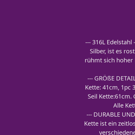
--- 316L Edelstah
Silber, ist es r
rühmt sich hoher 
--- GRÖßE DETAIL
Kette: 41cm, 1pc
Seil Kette:61cm.
Alle Ke
--- DURABLE UND S
Kette ist ein zeit
verschiedene