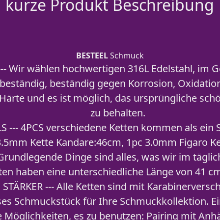
kurze Produkt Beschreibung
BESTEEL
Schmuck
l --- Wir wählen hochwertigen 316L Edelstahl, im
ostbeständig, beständig gegen Korrosion, Oxidatio
Härte und es ist möglich, das ursprüngliche sch
zu behalten.
S --- 4PCS verschiedene Ketten kommen als ein 
 3.5mm Kette Kandare:46cm, 1pc 3.0mm Figaro K
 Grundlegende Dinge sind alles, was wir im tägli
tten haben eine unterschiedliche Länge von 41 cm
TÄRKER --- Alle Ketten sind mit Karabinerversch
loses Schmuckstück für Ihre Schmuckkollektion. Ei
 Möglichkeiten, es zu benutzen: Pairing mit Anhä