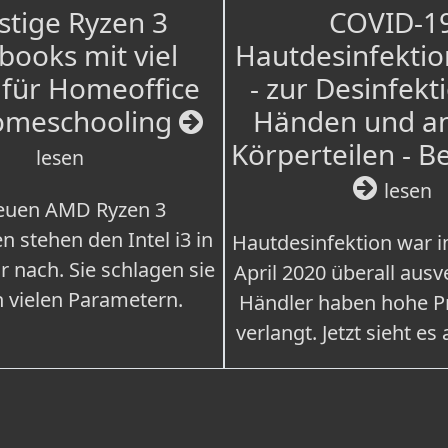
tige Ryzen 3
COVID-1
books mit viel
Hautdesinfektio
für Homeoffice
- zur Desinfekt
omeschooling
Händen und a
Körperteilen - B
lesen
lesen
euen AMD Ryzen 3
n stehen den Intel i3 in
Hautdesinfektion war 
r nach. Sie schlagen sie
April 2020 überall ausv
n vielen Parametern.
Händler haben hohe Pr
verlangt. Jetzt sieht es