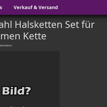
s
Verkauf & Versand
hl Halsketten Set für
men Kette
sentation