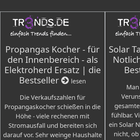
Propangas Kocher - für
Solar T
den Innenbereich - als
Notlich
Elektroherd Ersatz | die
Bes
Bestseller
lesen
Man 
Veruns
Die Verkaufszahlen für
gesamte
Propangaskocher schießen in die
fühlbar. V
Höhe - viele rechenen mit
ein Solar 
Stromausfall und bereiten sich
nicht, ob
darauf vor. Sehr weinge Haushalte