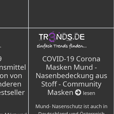
9
COVID-19 Corona
nsmittel
Masken Mund -
ion von
Nasenbedeckung aus
nderen
Stoff - Community
estseller
Masken
lesen
Mund- Nasenschutz ist auch in
Deutschland und Österreich