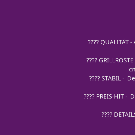
???? QUALITÄT - 
???? GRILLROSTE -
cm
???? STABIL - De
???? PREIS-HIT - D
???? DETAILS