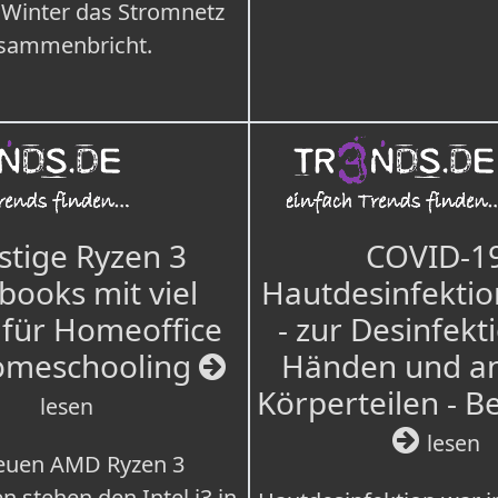
 Winter das Stromnetz
sammenbricht.
tige Ryzen 3
COVID-1
books mit viel
Hautdesinfektio
für Homeoffice
- zur Desinfekt
omeschooling
Händen und a
Körperteilen - B
lesen
lesen
euen AMD Ryzen 3
n stehen den Intel i3 in