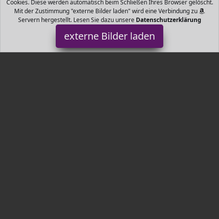
Cookies. Diese werden automatisch beim Schließen Ihres Browser gelöscht.
Mit der Zustimmung "externe Bilder laden" wird eine Verbindung zu
Servern hergestellt. Lesen Sie dazu unsere
Datenschutzerklärung
externe Bilder laden
Manduca
Babyartikel und ziemlich cool Jetzt neu Innenfutter in
Kontrastfarbe Natürlich in Bio Baumwolle organic cotton
Integrierter Sitz Verkleinerer Neugebor Manduca
Tr3nds.de ist Teilnehmer am Partnerprogramm der
EU S.à r.l.
Dieses Partnerprogramm wurde von
ins Leben gerufen, um
Links auf externe
Internetseiten platzieren zu können. Die
Bertreiber von Tr3nds.de verdienen mit Kostenerstattungen durch
mit. Der Inhalt der Produktseiten auf Tr3nds.de kommt von
Service LLC. Der Inhalt wird wie von
übertragen und ohne
Veränderung wiedergegeben. Der Inhalt kann sich jederzeit
ändern.