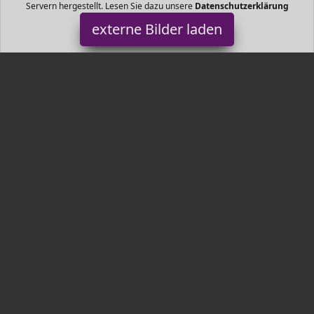
Servern hergestellt. Lesen Sie dazu unsere
Datenschutzerklärung
externe Bilder laden
Unbekannt
Misc. reies flussmittelgefülltes und rückstandsarmes Weichlot No
Clean Flussmittel Säure und chloridfreies Flussmittel Keine Gefahr
der Korrosion au Unbekannt
Tr3nds.de ist Teilnehmer am Partnerprogramm der
EU S.à r.l.
Dieses Partnerprogramm wurde von
ins Leben gerufen, um
Links auf externe
Internetseiten platzieren zu können. Die
Bertreiber von Tr3nds.de verdienen mit Kostenerstattungen durch
mit. Der Inhalt der Produktseiten auf Tr3nds.de kommt von
Service LLC. Der Inhalt wird wie von
übertragen und ohne
Veränderung wiedergegeben. Der Inhalt kann sich jederzeit
ändern.