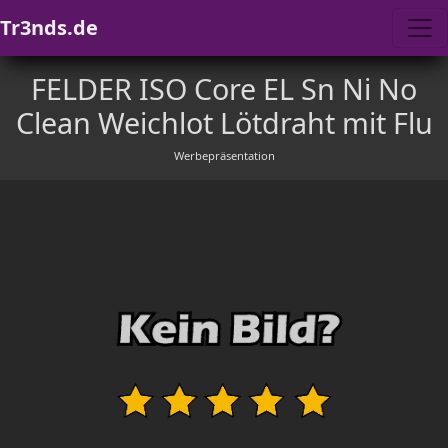
Tr3nds.de
FELDER ISO Core EL Sn Ni No
Clean Weichlot Lötdraht mit Flu
Werbepräsentation