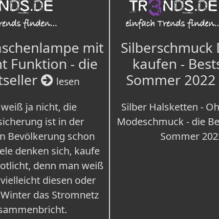
aschenlampe mit
Silberschmuck
t Funktion - die
kaufen - Best
tseller
Sommer 2022
lesen
weiß ja nicht, die
Silber Halsketten - Oh
icherung ist in der
Modeschmuck - die Bes
n Bevölkerung schon
Sommer 202
iele denken sich, kaufe
Notlicht, denn man weiß
 vielleicht diesen oder
 Winter das Stromnetz
sammenbricht.