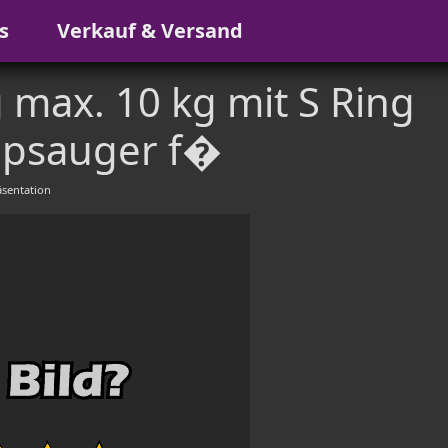
s
Verkauf & Versand
max. 10 kg mit S Ring
ppsauger f�
sentation