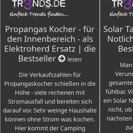
Propangas Kocher - für
Solar T
den Innenbereich - als
Notlich
Elektroherd Ersatz | die
Bes
Bestseller
lesen
Man 
Veruns
Die Verkaufszahlen für
gesamte
Propangaskocher schießen in die
fühlbar. V
Höhe - viele rechenen mit
ein Solar 
Stromausfall und bereiten sich
nicht, ob
darauf vor. Sehr weinge Haushalte
nächsten
können ohne Strom was kochen.
zu
Hier kommt der Camping