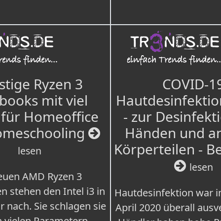
tige Ryzen 3
COVID-1
books mit viel
Hautdesinfektio
für Homeoffice
- zur Desinfekt
omeschooling
Händen und a
Körperteilen - B
lesen
lesen
euen AMD Ryzen 3
n stehen den Intel i3 in
Hautdesinfektion war 
r nach. Sie schlagen sie
April 2020 überall ausv
n vielen Parametern.