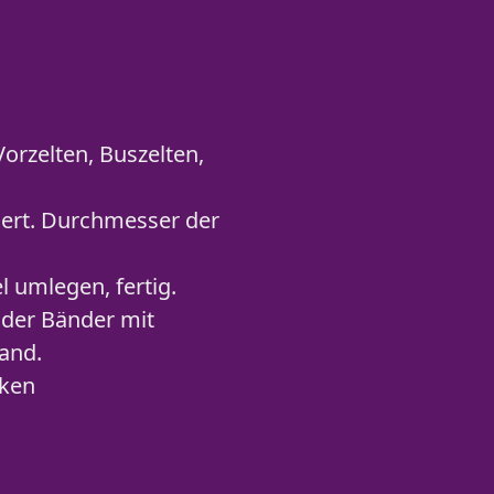
orzelten, Buszelten,
iert. Durchmesser der
 umlegen, fertig.
oder Bänder mit
tand.
aken