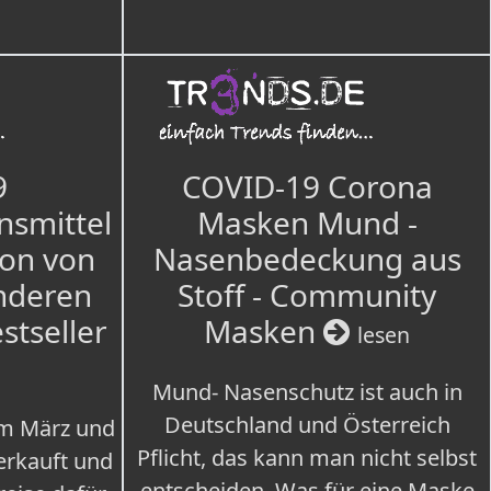
9
COVID-19 Corona
nsmittel
Masken Mund -
ion von
Nasenbedeckung aus
nderen
Stoff - Community
estseller
Masken
lesen
Mund- Nasenschutz ist auch in
Deutschland und Österreich
im März und
Pflicht, das kann man nicht selbst
erkauft und
entscheiden. Was für eine Maske