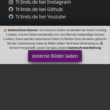
Tr3nds.de bei Instagram
Tr3nds.de bei Github
Tr3nds.de bei Youtube
🍪
Datenschutz-Banner:
Auf unseren Seiten verwenden wir keine Tracking
Cookies. Unsere Seiten verwenden nur zum Betrieb notwendige Session
Cookies. Diese werden automatisch beim Schließen Ihres Browser gelöscht.
Mit der Zustimmung "externe Bilder laden" wird eine Verbindung zu
Servern hergestellt. Lesen Sie dazu unsere
Datenschutzerklärung
externe Bilder laden
ROMANTICIST
FÜR MÄNNER pcs Grill Werkzeuge inklusive in Spatel Gabel Zange
Backpinsel Reinigungsbürste extra Bürstenkopf Maishalter Spieße
und ROMANTICIST
Tr3nds.de ist Teilnehmer am Partnerprogramm der
EU S.à r.l.
Dieses Partnerprogramm wurde von
ins Leben gerufen, um