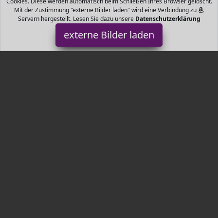
Cookies. Diese werden automatisch beim Schließen Ihres Browser gelöscht.
Mit der Zustimmung "externe Bilder laden" wird eine Verbindung zu
Servern hergestellt. Lesen Sie dazu unsere
Datenschutzerklärung
externe Bilder laden
HP
Personal Computers r einen effizienten und benutzerfreundlichen
Arbeitsplatz Auflösung Full HD x Bildschirmdiagonale Zoll
Gestochen scharfe hochauflö HP
Tr3nds.de ist Teilnehmer am Partnerprogramm der
EU S.à r.l.
Dieses Partnerprogramm wurde von
ins Leben gerufen, um
Links auf externe
Internetseiten platzieren zu können. Die
Bertreiber von Tr3nds.de verdienen mit Kostenerstattungen durch
mit. Der Inhalt der Produktseiten auf Tr3nds.de kommt von
Service LLC. Der Inhalt wird wie von
übertragen und ohne
Veränderung wiedergegeben. Der Inhalt kann sich jederzeit
ändern.