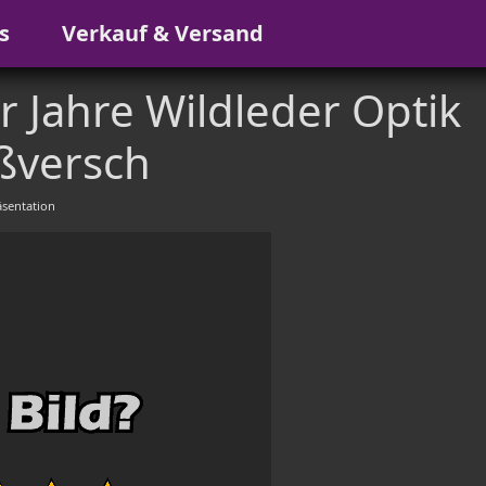
s
Verkauf & Versand
r Jahre Wildleder Optik
ßversch
sentation