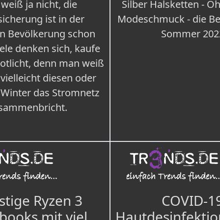
weiß ja nicht, die
Silber Halsketten - Oh
icherung ist in der
Modeschmuck - die Bes
n Bevölkerung schon
Sommer 202
iele denken sich, kaufe
Notlicht, denn man weiß
 vielleicht diesen oder
 Winter das Stromnetz
sammenbricht.
tige Ryzen 3
COVID-1
books mit viel
Hautdesinfektio