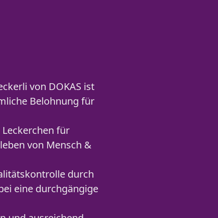
eckerli von DOKAS ist
mmliche Belohnung für
s Leckerchen für
enleben von Mensch &
itätskontrolle durch
abei eine durchgängige
rn und ausreichend