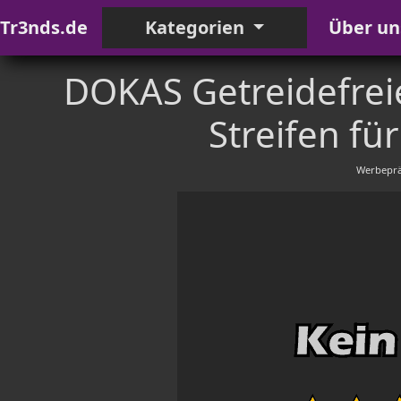
Tr3nds.de
Kategorien
Über un
DOKAS Getreidefrei
Streifen fü
Werbeprä