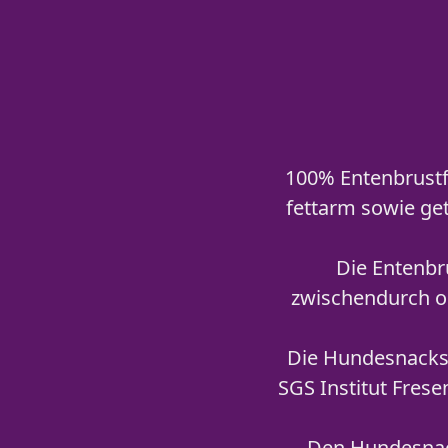
100% Entenbrustfi
fettarm sowie get
Die Entenbru
zwischendurch o
Die Hundesnacks 
SGS Institut Frese
Den Hundesnack