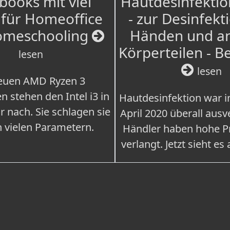
books mit viel
Hautdesinfektio
für Homeoffice
- zur Desinfekt
omeschooling
Händen und a
Körperteilen - B
lesen
lesen
euen AMD Ryzen 3
n stehen den Intel i3 in
Hautdesinfektion war 
r nach. Sie schlagen sie
April 2020 überall ausv
n vielen Parametern.
Händler haben hohe Pr
verlangt. Jetzt sieht es