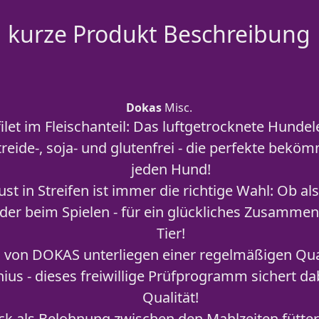
kurze Produkt Beschreibung
Dokas
Misc.
let im Fleischanteil: Das luftgetrocknete Hundel
reide-, soja- und glutenfrei - die perfekte bekö
jeden Hund!
st in Streifen ist immer die richtige Wahl: Ob al
der beim Spielen - für ein glückliches Zusamm
Tier!
von DOKAS unterliegen einer regelmäßigen Qual
nius - dieses freiwillige Prüfprogramm sichert d
Qualität!
 als Belohnung zwischen den Mahlzeiten fütte