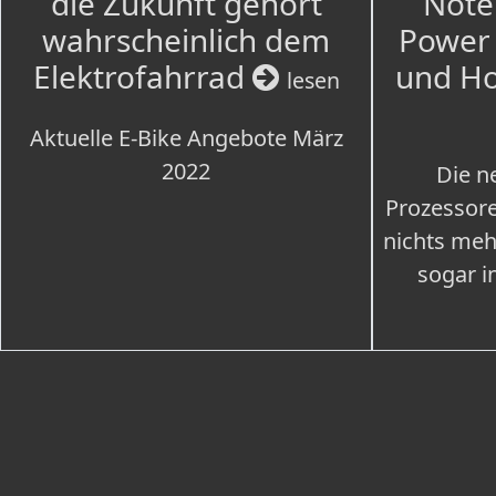
die Zukunft gehört
Note
wahrscheinlich dem
Power 
Elektrofahrrad
und H
lesen
Aktuelle E-Bike Angebote März
2022
Die n
Prozessore
nichts meh
sogar i