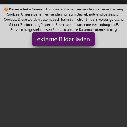
🍪
Datenschutz-Banner:
Auf unseren Seiten verwenden wir keine Tracking
Cookies. Unsere Seiten verwenden nur zum Betrieb notwendige Session
Cookies. Diese werden automatisch beim Schließen Ihres Browser gelöscht.
Mit der Zustimmung "externe Bilder laden" wird eine Verbindung zu
Servern hergestellt. Lesen Sie dazu unsere
Datenschutzerklärung
externe Bilder laden
Lictin
Babyartikel sere Produkt kann für Baby mit einem Gewicht von bis
zu kg verwendet werden Eine super Tragehilfe für Mutter Nicht
nur für zu Hause im Haushalt Lictin
Tr3nds.de ist Teilnehmer am Partnerprogramm der
EU S.à r.l.
Dieses Partnerprogramm wurde von
ins Leben gerufen, um
Links auf externe
Internetseiten platzieren zu können. Die
Bertreiber von Tr3nds.de verdienen mit Kostenerstattungen durch
mit. Der Inhalt der Produktseiten auf Tr3nds.de kommt von
Service LLC. Der Inhalt wird wie von
übertragen und ohne