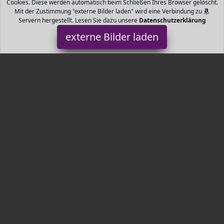
Cookies. Diese werden automatisch beim Schließen Ihres Browser gelöscht.
Mit der Zustimmung "externe Bilder laden" wird eine Verbindung zu
Servern hergestellt. Lesen Sie dazu unsere
Datenschutzerklärung
externe Bilder laden
eBoot
Schmuck r sechseckige Anhänger ist mm lang und mm breit die
Kette ist ca cm lang mit einer cm langen Verlängerung
Verschiedene Farben sc eBoot
Tr3nds.de ist Teilnehmer am Partnerprogramm der
EU S.à r.l.
Dieses Partnerprogramm wurde von
ins Leben gerufen, um
Links auf externe
Internetseiten platzieren zu können. Die
Bertreiber von Tr3nds.de verdienen mit Kostenerstattungen durch
mit. Der Inhalt der Produktseiten auf Tr3nds.de kommt von
Service LLC. Der Inhalt wird wie von
übertragen und ohne
Veränderung wiedergegeben. Der Inhalt kann sich jederzeit
ändern.