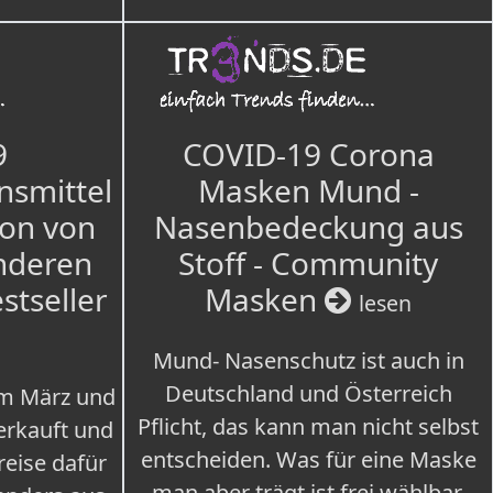
9
COVID-19 Corona
nsmittel
Masken Mund -
ion von
Nasenbedeckung aus
nderen
Stoff - Community
estseller
Masken
lesen
Mund- Nasenschutz ist auch in
Deutschland und Österreich
im März und
Pflicht, das kann man nicht selbst
erkauft und
entscheiden. Was für eine Maske
eise dafür
man aber trägt ist frei wählbar.