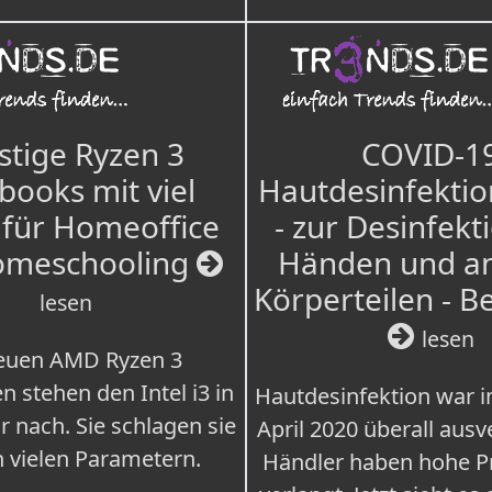
tige Ryzen 3
COVID-1
books mit viel
Hautdesinfektio
für Homeoffice
- zur Desinfekt
omeschooling
Händen und a
Körperteilen - B
lesen
lesen
euen AMD Ryzen 3
n stehen den Intel i3 in
Hautdesinfektion war 
r nach. Sie schlagen sie
April 2020 überall ausv
n vielen Parametern.
Händler haben hohe Pr