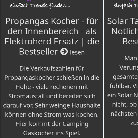
Propangas Kocher - für
Solar T
den Innenbereich - als
Notlich
Elektroherd Ersatz | die
Bes
Bestseller
lesen
Man 
Veruns
Die Verkaufszahlen für
gesamte
Propangaskocher schießen in die
fühlbar. V
Höhe - viele rechenen mit
ein Solar 
Stromausfall und bereiten sich
nicht, ob
darauf vor. Sehr weinge Haushalte
nächsten
können ohne Strom was kochen.
zu
Hier kommt der Camping
Gaskocher ins Spiel.