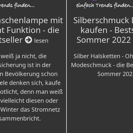
aschenlampe mit
Silberschmuck
t Funktion - die
kaufen - Best
tseller
Sommer 2022
lesen
weiß ja nicht, die
Silber Halsketten - Oh
icherung ist in der
Modeschmuck - die Bes
n Bevölkerung schon
Sommer 202
iele denken sich, kaufe
Notlicht, denn man weiß
 vielleicht diesen oder
 Winter das Stromnetz
sammenbricht.