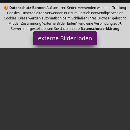
🍪
Datenschutz-Banner:
Auf unseren Seiten verwenden wir keine Tracking
Cookies. Unsere Seiten verwenden nur zum Betrieb notwendige Session
Cookies. Diese werden automatisch beim Schließen Ihres Browser gelöscht.
Mit der Zustimmung "externe Bilder laden" wird eine Verbindung zu
Servern hergestellt. Lesen Sie dazu unsere
Datenschutzerklärung
externe Bilder laden
Philips
Automotive Straßenzulassung ist die perfekte Wahl für
leidenschaftliche Fahrer Mit bis zu mehr Helligkeit die wohl
stärkste zugelassene Halogenscheinwer Philips
Tr3nds.de ist Teilnehmer am Partnerprogramm der
EU S.à r.l.
Dieses Partnerprogramm wurde von
ins Leben gerufen, um
Links auf externe
Internetseiten platzieren zu können. Die
Bertreiber von Tr3nds.de verdienen mit Kostenerstattungen durch
mit. Der Inhalt der Produktseiten auf Tr3nds.de kommt von
Service LLC. Der Inhalt wird wie von
übertragen und ohne