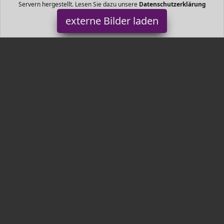
Servern hergestellt. Lesen Sie dazu unsere
Datenschutzerklärung
externe Bilder laden
Aurora World
Spielzeug che Außenseite mit zusammendrückbare Plüschfüllung
Alle Kinder lieben dieses süßes buntes und sammelbares
Charakter Die europäischen Sicherhei Aurora World
Tr3nds.de ist Teilnehmer am Partnerprogramm der
EU S.à r.l.
Dieses Partnerprogramm wurde von
ins Leben gerufen, um
Links auf externe
Internetseiten platzieren zu können. Die
Bertreiber von Tr3nds.de verdienen mit Kostenerstattungen durch
mit. Der Inhalt der Produktseiten auf Tr3nds.de kommt von
Service LLC. Der Inhalt wird wie von
übertragen und ohne
Veränderung wiedergegeben. Der Inhalt kann sich jederzeit
ändern.