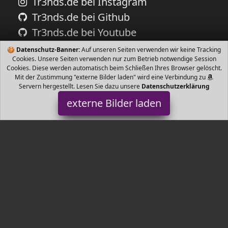
Tr3nds.de bei Instagram
Tr3nds.de bei Github
Tr3nds.de bei Youtube
🍪
Datenschutz-Banner:
Auf unseren Seiten verwenden wir keine Tracking
Cookies. Unsere Seiten verwenden nur zum Betrieb notwendige Session
Cookies. Diese werden automatisch beim Schließen Ihres Browser gelöscht.
Mit der Zustimmung "externe Bilder laden" wird eine Verbindung zu
Servern hergestellt. Lesen Sie dazu unsere
Datenschutzerklärung
externe Bilder laden
Pawhut
Misc. e oder Balkon aus wetterbeständigem Kiefernholz mit
beinigem Ständer sehr stabile Konstruktion Pawhut
Tr3nds.de ist Teilnehmer am Partnerprogramm der
EU S.à r.l.
Dieses Partnerprogramm wurde von
ins Leben gerufen, um
Links auf externe
Internetseiten platzieren zu können. Die