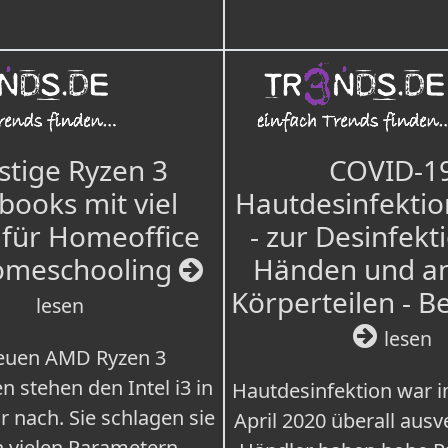
tige Ryzen 3
COVID-1
books mit viel
Hautdesinfektio
für Homeoffice
- zur Desinfekt
omeschooling
Händen und a
Körperteilen - B
lesen
lesen
euen AMD Ryzen 3
n stehen den Intel i3 in
Hautdesinfektion war 
r nach. Sie schlagen sie
April 2020 überall ausv
n vielen Parametern.