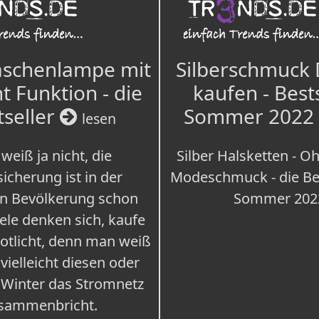
aschenlampe mit
Silberschmuck
t Funktion - die
kaufen - Best
tseller
Sommer 2022
lesen
weiß ja nicht, die
Silber Halsketten - Oh
icherung ist in der
Modeschmuck - die Bes
n Bevölkerung schon
Sommer 202
iele denken sich, kaufe
Notlicht, denn man weiß
 vielleicht diesen oder
 Winter das Stromnetz
sammenbricht.