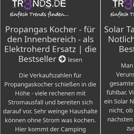
Propangas Kocher - für
Solar T
den Innenbereich - als
Notlich
Elektroherd Ersatz | die
Bes
Bestseller
lesen
Man 
Veruns
Die Verkaufszahlen für
gesamte
Propangaskocher schießen in die
fühlbar. V
Höhe - viele rechenen mit
ein Solar 
Stromausfall und bereiten sich
nicht, ob
darauf vor. Sehr weinge Haushalte
nächsten
können ohne Strom was kochen.
zu
Hier kommt der Camping