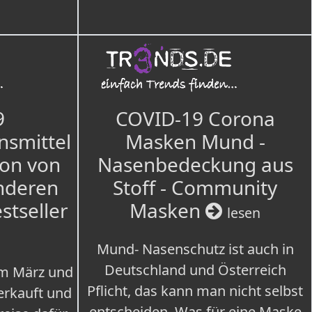
9
COVID-19 Corona
nsmittel
Masken Mund -
ion von
Nasenbedeckung aus
nderen
Stoff - Community
estseller
Masken
lesen
Mund- Nasenschutz ist auch in
Deutschland und Österreich
im März und
Pflicht, das kann man nicht selbst
erkauft und
entscheiden. Was für eine Maske