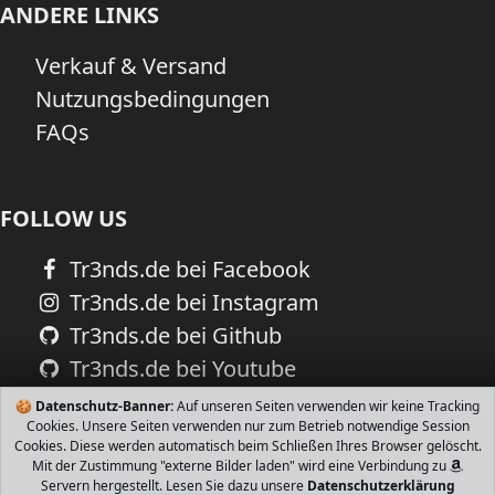
ANDERE LINKS
Verkauf & Versand
Nutzungsbedingungen
FAQs
FOLLOW US
Tr3nds.de bei Facebook
Tr3nds.de bei Instagram
Tr3nds.de bei Github
Tr3nds.de bei Youtube
🍪
Datenschutz-Banner:
Auf unseren Seiten verwenden wir keine Tracking
Cookies. Unsere Seiten verwenden nur zum Betrieb notwendige Session
Cookies. Diese werden automatisch beim Schließen Ihres Browser gelöscht.
Mit der Zustimmung "externe Bilder laden" wird eine Verbindung zu
Servern hergestellt. Lesen Sie dazu unsere
Datenschutzerklärung