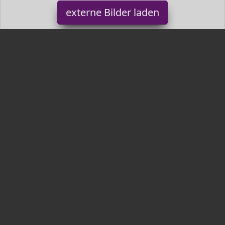
externe Bilder laden
FineBuy Möbel zum Wohlfühlen
Haushaltswaren FineBuy Bull Geweih L Wanddekoration cm Deer
Alu Aluminium Fa FineBuy Möbel zum Wohlfühlen
Tr3nds.de ist Teilnehmer am Partnerprogramm der
EU S.à r.l.
Dieses Partnerprogramm wurde von
ins Leben gerufen, um
Links auf externe
Internetseiten platzieren zu können. Die
Bertreiber von Tr3nds.de verdienen mit Kostenerstattungen durch
mit. Der Inhalt der Produktseiten auf Tr3nds.de kommt von
Service LLC. Der Inhalt wird wie von
übertragen und ohne
Veränderung wiedergegeben. Der Inhalt kann sich jederzeit
ändern.