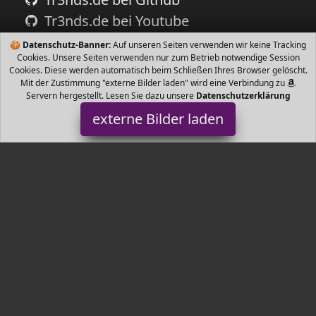
Tr3nds.de bei Youtube
🍪
Datenschutz-Banner:
Auf unseren Seiten verwenden wir keine Tracking
Cookies. Unsere Seiten verwenden nur zum Betrieb notwendige Session
Cookies. Diese werden automatisch beim Schließen Ihres Browser gelöscht.
Mit der Zustimmung "externe Bilder laden" wird eine Verbindung zu
Servern hergestellt. Lesen Sie dazu unsere
Datenschutzerklärung
externe Bilder laden
-carb
Lebensmittel & Getränke rb Küche auf eine traditionelle Art
reduzierte Zucker Anteil teil entölt -carb
Tr3nds.de ist Teilnehmer am Partnerprogramm der
EU S.à r.l.
Dieses Partnerprogramm wurde von
ins Leben gerufen, um
Links auf externe
Internetseiten platzieren zu können. Die
Bertreiber von Tr3nds.de verdienen mit Kostenerstattungen durch
mit. Der Inhalt der Produktseiten auf Tr3nds.de kommt von