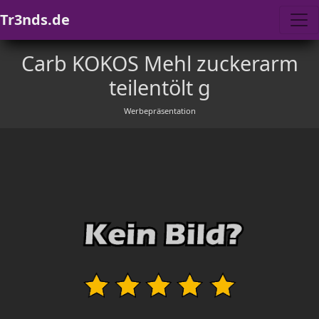
Tr3nds.de
Carb KOKOS Mehl zuckerarm
teilentölt g
Werbepräsentation