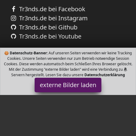
Tr3nds.de bei Facebook
Tr3nds.de bei Instagram
Tr3nds.de bei Github
Tr3nds.de bei Youtube
🍪
Datenschutz-Banner:
Auf unseren Seiten verwenden wir keine Tracking
Cookies. Unsere Seiten verwenden nur zum Betrieb notwendige Session
Cookies. Diese werden automatisch beim Schließen Ihres Browser gelöscht.
Mit der Zustimmung "externe Bilder laden" wird eine Verbindung zu
Servern hergestellt. Lesen Sie dazu unsere
Datenschutzerklärung
externe Bilder laden
Vintage-Line
ußenbereich geeignet in Handarbeit hergestellt FSC zertifiziertes
Plantagen Teak Sie erhalten nicht exakt das oben abgebildete
sondern ein ähnliche Vintage-Line