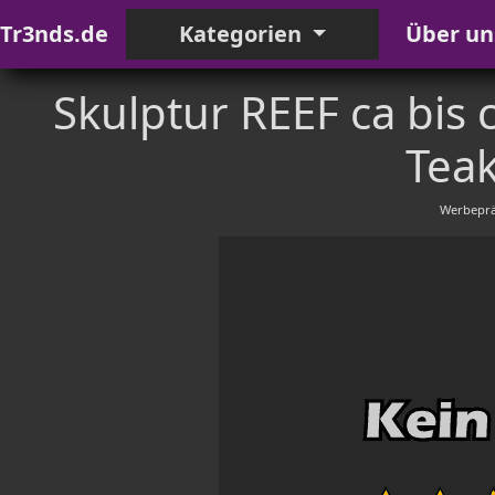
Tr3nds.de
Kategorien
Über un
Skulptur REEF ca bis 
Teak
Werbeprä