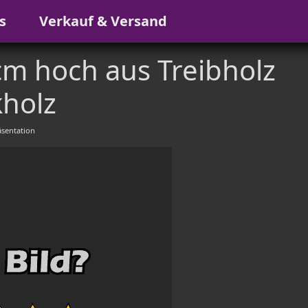
s
Verkauf & Versand
cm hoch aus Treibholz
holz
sentation