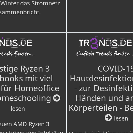
 Winter das Stromnetz
sammenbricht.
tige Ryzen 3
COVID-1
books mit viel
Hautdesinfektio
für Homeoffice
- zur Desinfekt
omeschooling
Händen und a
Körperteilen - B
lesen
lesen
euen AMD Ryzen 3
n stehen den Intel i3 in