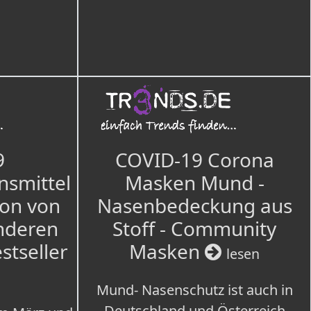
9
COVID-19 Corona
nsmittel
Masken Mund -
ion von
Nasenbedeckung aus
nderen
Stoff - Community
estseller
Masken
lesen
Mund- Nasenschutz ist auch in
Deutschland und Österreich