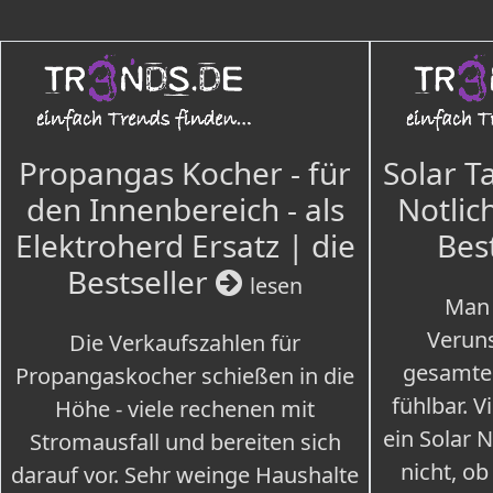
Propangas Kocher - für
Solar T
den Innenbereich - als
Notlich
Elektroherd Ersatz | die
Bes
Bestseller
lesen
Man 
Veruns
Die Verkaufszahlen für
gesamte
Propangaskocher schießen in die
fühlbar. V
Höhe - viele rechenen mit
ein Solar 
Stromausfall und bereiten sich
nicht, ob
darauf vor. Sehr weinge Haushalte