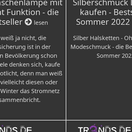
aschenlampe mit
Silberschmuck
t Funktion - die
kaufen - Best
tseller
Sommer 2022
lesen
weiß ja nicht, die
Silber Halsketten - Oh
icherung ist in der
Modeschmuck - die Bes
n Bevölkerung schon
Sommer 202
iele denken sich, kaufe
Notlicht, denn man weiß
 vielleicht diesen oder
 Winter das Stromnetz
sammenbricht.