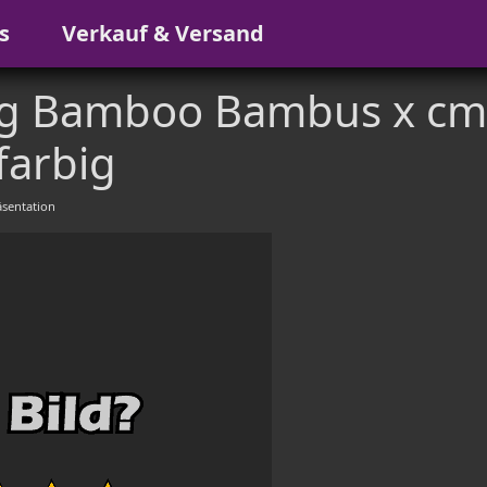
s
Verkauf & Versand
 Bamboo Bambus x cm
arbig
sentation