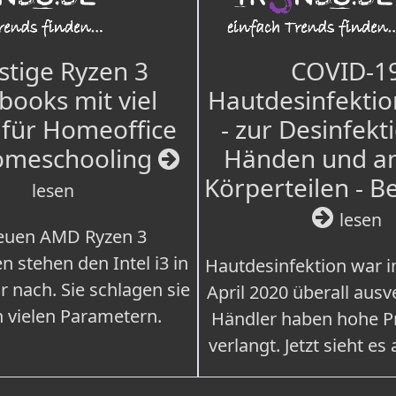
tige Ryzen 3
COVID-1
books mit viel
Hautdesinfektio
für Homeoffice
- zur Desinfekt
omeschooling
Händen und a
Körperteilen - B
lesen
lesen
euen AMD Ryzen 3
n stehen den Intel i3 in
Hautdesinfektion war 
r nach. Sie schlagen sie
April 2020 überall ausv
n vielen Parametern.
Händler haben hohe Pr
verlangt. Jetzt sieht es