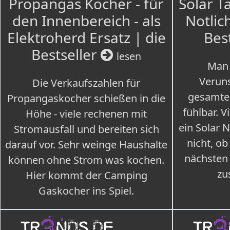
Propangas Kocher - für
Solar T
den Innenbereich - als
Notlich
Elektroherd Ersatz | die
Bes
Bestseller
lesen
Man 
Veruns
Die Verkaufszahlen für
gesamte
Propangaskocher schießen in die
fühlbar. V
Höhe - viele rechenen mit
ein Solar 
Stromausfall und bereiten sich
nicht, ob
darauf vor. Sehr weinge Haushalte
nächsten
können ohne Strom was kochen.
zu
Hier kommt der Camping
Gaskocher ins Spiel.