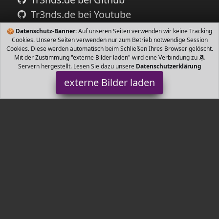
Tr3nds.de bei Youtube
🍪
Datenschutz-Banner:
Auf unseren Seiten verwenden wir keine Tracking
Cookies. Unsere Seiten verwenden nur zum Betrieb notwendige Session
Cookies. Diese werden automatisch beim Schließen Ihres Browser gelöscht.
Mit der Zustimmung "externe Bilder laden" wird eine Verbindung zu
Servern hergestellt. Lesen Sie dazu unsere
Datenschutzerklärung
externe Bilder laden
Yarrah
Misc. ür Hunde Ohne Zuckerzusatz Ohne künstliche Zusatzstoffe
Bio Qualität seit Yarrah
Tr3nds.de ist Teilnehmer am Partnerprogramm der
EU S.à r.l.
Dieses Partnerprogramm wurde von
ins Leben gerufen, um
Links auf externe
Internetseiten platzieren zu können. Die
Bertreiber von Tr3nds.de verdienen mit Kostenerstattungen durch
mit. Der Inhalt der Produktseiten auf Tr3nds.de kommt von