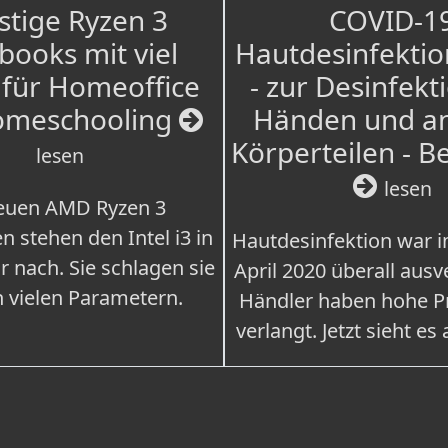
tige Ryzen 3
COVID-1
books mit viel
Hautdesinfektio
für Homeoffice
- zur Desinfekt
omeschooling
Händen und a
Körperteilen - B
lesen
lesen
euen AMD Ryzen 3
n stehen den Intel i3 in
Hautdesinfektion war 
r nach. Sie schlagen sie
April 2020 überall ausv
n vielen Parametern.
Händler haben hohe Pr
verlangt. Jetzt sieht es