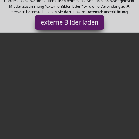
Cookies. Diese werden automatisch beim Schließen Ihres Browser gelöscht.
Mit der Zustimmung "externe Bilder laden" wird eine Verbindung zu
Servern hergestellt. Lesen Sie dazu unsere
Datenschutzerklärung
externe Bilder laden
Cameo
Elektronik ezialfluid für Schneemaschinen zur Erzeugung von
weißen und festen Schaum speziell für professionelle
Schneemaschinen Erzeugt feste weiße Schaumf Cameo
Tr3nds.de ist Teilnehmer am Partnerprogramm der
EU S.à r.l.
Dieses Partnerprogramm wurde von
ins Leben gerufen, um
Links auf externe
Internetseiten platzieren zu können. Die
Bertreiber von Tr3nds.de verdienen mit Kostenerstattungen durch
mit. Der Inhalt der Produktseiten auf Tr3nds.de kommt von
Service LLC. Der Inhalt wird wie von
übertragen und ohne
Veränderung wiedergegeben. Der Inhalt kann sich jederzeit
ändern.