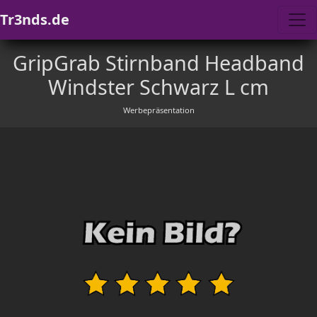
Tr3nds.de
GripGrab Stirnband Headband
Windster Schwarz L cm
Werbepräsentation