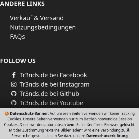
ANDERE LINKS
Verkauf & Versand
Nutzungsbedingungen
FAQs
FOLLOW US
Tr3nds.de bei Facebook
Tr3nds.de bei Instagram
Tr3nds.de bei Github
Tr3nds.de bei Youtube
🍪
Datenschutz-Banner:
Auf unseren Seiten verwenden wir keine Tracking
Cookies. Unsere Seiten verwenden nur zum Betrieb notwendige Session
Cookies. Diese werden automatisch beim Schließen Ihres Browser gelöscht.
Mit der Zustimmung "externe Bilder laden" wird eine Verbindung zu
Servern hergestellt. Lesen Sie dazu unsere
Datenschutzerklärung