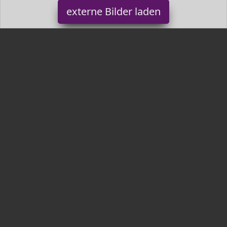
externe Bilder laden
GripGrab
Sports Apparel GripGrab Stirnband Headband Windster Schwarz L
cm GripGrab
Tr3nds.de ist Teilnehmer am Partnerprogramm der
EU S.à r.l.
Dieses Partnerprogramm wurde von
ins Leben gerufen, um
Links auf externe
Internetseiten platzieren zu können. Die
Bertreiber von Tr3nds.de verdienen mit Kostenerstattungen durch
mit. Der Inhalt der Produktseiten auf Tr3nds.de kommt von
Service LLC. Der Inhalt wird wie von
übertragen und ohne
Veränderung wiedergegeben. Der Inhalt kann sich jederzeit
ändern.