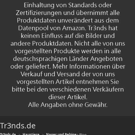
Tr3nds.de
Tr3nds.de
Haustiere
Nager und Pelzige
> Blog