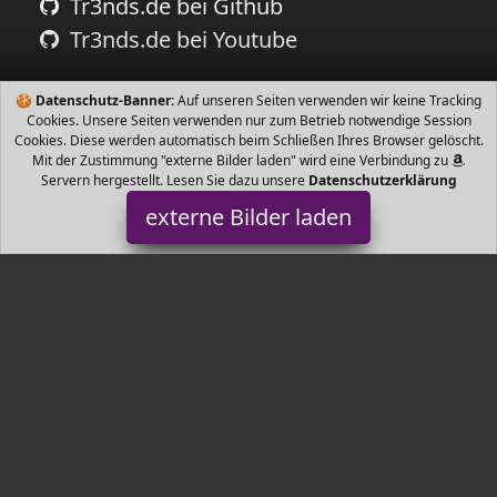
Tr3nds.de bei Github
Tr3nds.de bei Youtube
🍪
Datenschutz-Banner:
Auf unseren Seiten verwenden wir keine Tracking
Cookies. Unsere Seiten verwenden nur zum Betrieb notwendige Session
Cookies. Diese werden automatisch beim Schließen Ihres Browser gelöscht.
Mit der Zustimmung "externe Bilder laden" wird eine Verbindung zu
Servern hergestellt. Lesen Sie dazu unsere
Datenschutzerklärung
externe Bilder laden
AniForte
Misc. für Meerschweinchen Hasen Kaninchen Eichhörnchen
Hamster und Kleintiere Hochwirksame Formel ohne künstliche
Zusätze ohne Belastung für Dein AniForte
Tr3nds.de ist Teilnehmer am Partnerprogramm der
EU S.à r.l.
Dieses Partnerprogramm wurde von
ins Leben gerufen, um
Links auf externe
Internetseiten platzieren zu können. Die