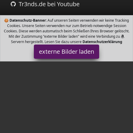
Tr3nds.de bei Youtube
🍪
Datenschutz-Banner:
Auf unseren Seiten verwenden wir keine Tracking
Cookies. Unsere Seiten verwenden nur zum Betrieb notwendige Session
Cookies. Diese werden automatisch beim Schließen Ihres Browser gelöscht.
Mit der Zustimmung "externe Bilder laden" wird eine Verbindung zu
Servern hergestellt. Lesen Sie dazu unsere
Datenschutzerklärung
externe Bilder laden
Tr3nds.de
Tr3nds.de - einfach schnell die neusten Trends finden.
Gartentrends, Wohnzimmertrends, Küchentrends, Kindertrends,
Bürotrends, und vieles mehr.
Tr3nds.de ist Teilnehmer am Partnerprogramm der
EU S.à r.l.
Dieses Partnerprogramm wurde von
ins Leben gerufen, um
Links auf externe
Internetseiten platzieren zu können. Die
Bertreiber von Tr3nds.de verdienen mit Kostenerstattungen durch