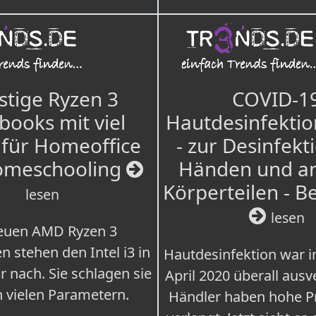
tige Ryzen 3
COVID-1
books mit viel
Hautdesinfektio
für Homeoffice
- zur Desinfekt
omeschooling
Händen und a
Körperteilen - B
lesen
lesen
euen AMD Ryzen 3
n stehen den Intel i3 in
Hautdesinfektion war 
r nach. Sie schlagen sie
April 2020 überall ausv
n vielen Parametern.
Händler haben hohe Pr