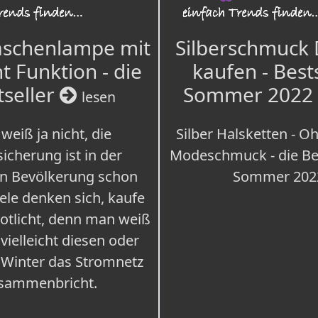
aschenlampe mit
Silberschmuck
t Funktion - die
kaufen - Best
tseller
Sommer 2022
lesen
weiß ja nicht, die
Silber Halsketten - Oh
icherung ist in der
Modeschmuck - die Bes
n Bevölkerung schon
Sommer 202
iele denken sich, kaufe
Notlicht, denn man weiß
 vielleicht diesen oder
 Winter das Stromnetz
sammenbricht.