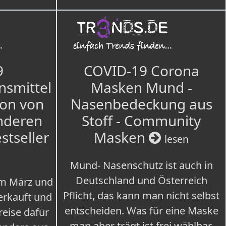
9
COVID-19 Corona
nsmittel
Masken Mund -
ion von
Nasenbedeckung aus
nderen
Stoff - Community
estseller
Masken
lesen
Mund- Nasenschutz ist auch in
Deutschland und Österreich
im März und
Pflicht, das kann man nicht selbst
erkauft und
entscheiden. Was für eine Maske
eise dafür
man aber trägt ist frei wählbar.