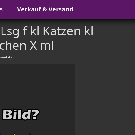
s
Verkauf & Versand
g f kl Katzen kl
chen X ml
sentation