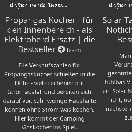
Propangas Kocher - für
Solar T
den Innenbereich - als
Notlich
Elektroherd Ersatz | die
Bes
Bestseller
lesen
Man 
Veruns
Die Verkaufszahlen für
gesamte
Propangaskocher schießen in die
fühlbar. V
Höhe - viele rechenen mit
ein Solar 
Stromausfall und bereiten sich
nicht, ob
darauf vor. Sehr weinge Haushalte
nächsten
können ohne Strom was kochen.
zu
Hier kommt der Camping
Gaskocher ins Spiel.