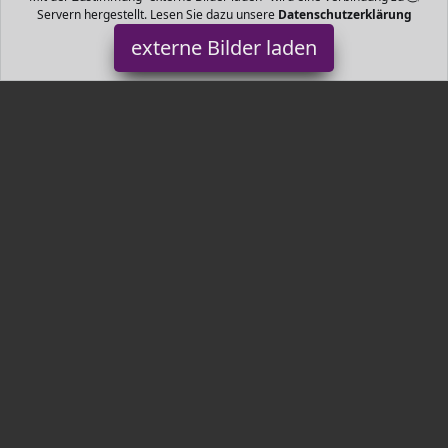
Servern hergestellt. Lesen Sie dazu unsere
Datenschutzerklärung
externe Bilder laden
animonda GranCarno
Misc. chwertiges Alleinfutter speziell für Welpen im ersten Jahr
und Junghunde aller Rassen Angereichert mit lebenswichtigen
Vitaminen und Mineralstoffen animonda GranCarno
Tr3nds.de ist Teilnehmer am Partnerprogramm der
EU S.à r.l.
Dieses Partnerprogramm wurde von
ins Leben gerufen, um
Links auf externe
Internetseiten platzieren zu können. Die
Bertreiber von Tr3nds.de verdienen mit Kostenerstattungen durch
mit. Der Inhalt der Produktseiten auf Tr3nds.de kommt von
Service LLC. Der Inhalt wird wie von
übertragen und ohne
Veränderung wiedergegeben. Der Inhalt kann sich jederzeit
ändern.