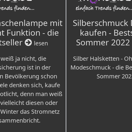
aschenlampe mit
Silberschmuck
t Funktion - die
kaufen - Best
tseller
Sommer 2022
lesen
weiß ja nicht, die
Silber Halsketten - Oh
icherung ist in der
Modeschmuck - die Bes
n Bevölkerung schon
Sommer 202
iele denken sich, kaufe
Notlicht, denn man weiß
 vielleicht diesen oder
 Winter das Stromnetz
sammenbricht.