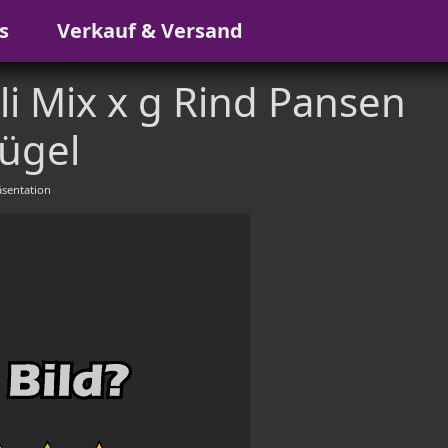
s
Verkauf & Versand
i Mix x g Rind Pansen
ügel
sentation