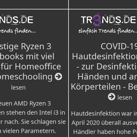
tige Ryzen 3
COVID-1
books mit viel
Hautdesinfektio
für Homeoffice
- zur Desinfekt
omeschooling
Händen und a
Körperteilen - B
lesen
lesen
euen AMD Ryzen 3
n stehen den Intel i3 in
Hautdesinfektion war 
r nach. Sie schlagen sie
April 2020 überall ausv
n vielen Parametern.
Händler haben hohe Pr