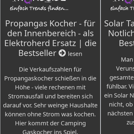
Propangas Kocher - für
Solar T
den Innenbereich - als
Notlich
Elektroherd Ersatz | die
Bes
Bestseller
lesen
Man 
Veruns
Die Verkaufszahlen für
gesamte
Propangaskocher schießen in die
fühlbar. V
Höhe - viele rechenen mit
ein Solar 
Stromausfall und bereiten sich
nicht, ob
darauf vor. Sehr weinge Haushalte
nächsten
können ohne Strom was kochen.
zu
Hier kommt der Camping
Gaskocher ins Spiel.