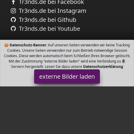
Tr3nds.de bei Facebook
Tr3nds.de bei Instagram
Tr3nds.de bei Github
Tr3nds.de bei Youtube
🍪
Datenschutz-Banner:
Auf unseren Seiten verwenden wir keine Tracking
Cookies. Unsere Seiten verwenden nur zum Betrieb notwendige Session
Cookies. Diese werden automatisch beim Schließen Ihres Browser gelöscht.
Mit der Zustimmung "externe Bilder laden" wird eine Verbindung zu
Servern hergestellt. Lesen Sie dazu unsere
Datenschutzerklärung
externe Bilder laden
MSV
Haushaltswaren FREIEM EDELSTAHL Alle Grillutensilien sind aus
hochwertigem und rostfreiem Edelstahl Zusätzlich ist das
Grillzubehör ausgestattet mit Ösen zum A MSV
Tr3nds.de ist Teilnehmer am Partnerprogramm der
EU S.à r.l.