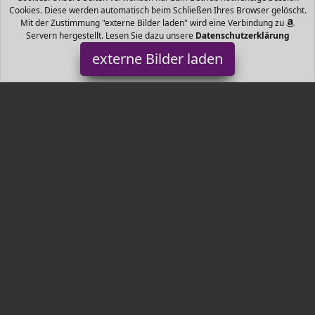
Cookies. Diese werden automatisch beim Schließen Ihres Browser gelöscht.
Mit der Zustimmung "externe Bilder laden" wird eine Verbindung zu
Servern hergestellt. Lesen Sie dazu unsere
Datenschutzerklärung
externe Bilder laden
Curli
Misc. nwendbar Reflektierend Curli
Tr3nds.de ist Teilnehmer am Partnerprogramm der
EU S.à r.l.
Dieses Partnerprogramm wurde von
ins Leben gerufen, um
Links auf externe
Internetseiten platzieren zu können. Die
Bertreiber von Tr3nds.de verdienen mit Kostenerstattungen durch
mit. Der Inhalt der Produktseiten auf Tr3nds.de kommt von
Service LLC. Der Inhalt wird wie von
übertragen und ohne
Veränderung wiedergegeben. Der Inhalt kann sich jederzeit
ändern.