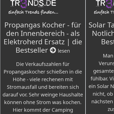
Propangas Kocher - für
Solar T
den Innenbereich - als
Notlich
Elektroherd Ersatz | die
Bes
Bestseller
lesen
Man 
Veruns
Die Verkaufszahlen für
gesamte
Propangaskocher schießen in die
fühlbar. V
Höhe - viele rechenen mit
ein Solar 
Stromausfall und bereiten sich
nicht, ob
darauf vor. Sehr weinge Haushalte
nächsten
können ohne Strom was kochen.
zu
Hier kommt der Camping