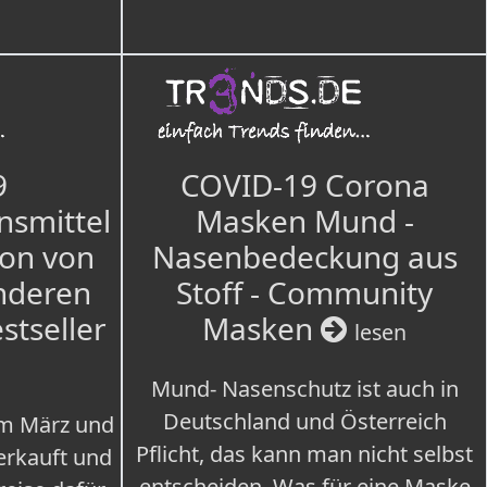
9
COVID-19 Corona
nsmittel
Masken Mund -
ion von
Nasenbedeckung aus
nderen
Stoff - Community
estseller
Masken
lesen
Mund- Nasenschutz ist auch in
Deutschland und Österreich
im März und
Pflicht, das kann man nicht selbst
erkauft und
entscheiden. Was für eine Maske