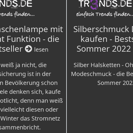
aschenlampe mit
Silberschmuck
t Funktion - die
kaufen - Best
tseller
Sommer 2022
lesen
weiß ja nicht, die
Silber Halsketten - Oh
icherung ist in der
Modeschmuck - die Bes
n Bevölkerung schon
Sommer 202
iele denken sich, kaufe
Notlicht, denn man weiß
 vielleicht diesen oder
 Winter das Stromnetz
sammenbricht.