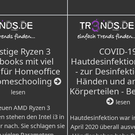
tige Ryzen 3
COVID-1
books mit viel
Hautdesinfektio
für Homeoffice
- zur Desinfekt
omeschooling
Händen und a
Körperteilen - B
lesen
lesen
euen AMD Ryzen 3
n stehen den Intel i3 in
Hautdesinfektion war 
r nach. Sie schlagen sie
April 2020 überall ausv
n vielen Parametern.