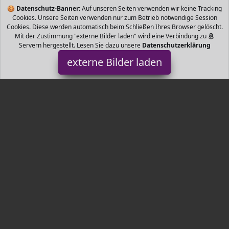
🍪
Datenschutz-Banner:
Auf unseren Seiten verwenden wir keine Tracking
Cookies. Unsere Seiten verwenden nur zum Betrieb notwendige Session
Cookies. Diese werden automatisch beim Schließen Ihres Browser gelöscht.
Mit der Zustimmung "externe Bilder laden" wird eine Verbindung zu
Servern hergestellt. Lesen Sie dazu unsere
Datenschutzerklärung
externe Bilder laden
Böhmerwald
Haushaltswaren olle BEZUG feiner deutscher Mako Perkal weiß
Baumwolle VERARBEITUNG Baumwolldecke mit Kleeblattsteppung
WÄRMEKLASSE leicht PREMIUM QUALI Böhmerwald
Tr3nds.de ist Teilnehmer am Partnerprogramm der
EU S.à r.l.
Dieses Partnerprogramm wurde von
ins Leben gerufen, um
Links auf externe
Internetseiten platzieren zu können. Die
Bertreiber von Tr3nds.de verdienen mit Kostenerstattungen durch
mit. Der Inhalt der Produktseiten auf Tr3nds.de kommt von
Service LLC. Der Inhalt wird wie von
übertragen und ohne
Veränderung wiedergegeben. Der Inhalt kann sich jederzeit