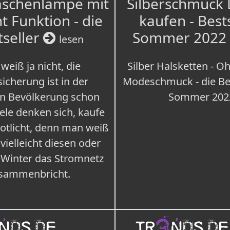
aschenlampe mit
Silberschmuck
t Funktion - die
kaufen - Best
tseller
Sommer 2022
lesen
weiß ja nicht, die
Silber Halsketten - Oh
icherung ist in der
Modeschmuck - die Bes
n Bevölkerung schon
Sommer 202
iele denken sich, kaufe
Notlicht, denn man weiß
 vielleicht diesen oder
 Winter das Stromnetz
sammenbricht.