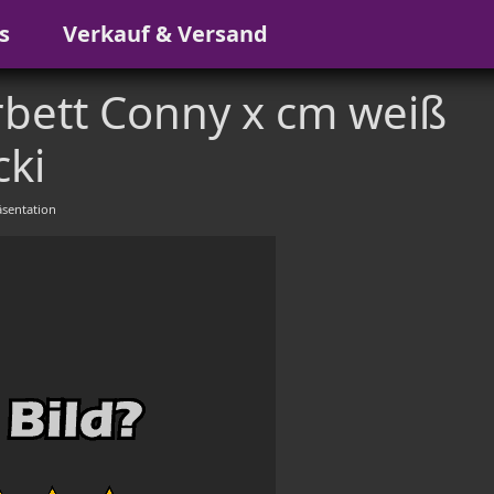
s
Verkauf & Versand
bett Conny x cm weiß
cki
sentation