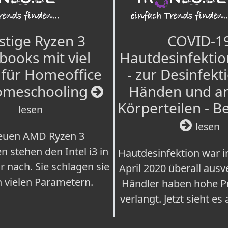
tige Ryzen 3
COVID-1
books mit viel
Hautdesinfektio
für Homeoffice
- zur Desinfekt
omeschooling
Händen und a
Körperteilen - B
lesen
lesen
euen AMD Ryzen 3
n stehen den Intel i3 in
Hautdesinfektion war 
r nach. Sie schlagen sie
April 2020 überall ausv
n vielen Parametern.
Händler haben hohe Pr
verlangt. Jetzt sieht es