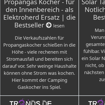
Propangas Kocher - für
Solar T
den Innenbereich - als
Notlich
Elektroherd Ersatz | die
Bes
Bestseller
lesen
Man 
Veruns
Die Verkaufszahlen für
gesamte
Propangaskocher schießen in die
fühlbar. V
Höhe - viele rechenen mit
ein Solar 
Stromausfall und bereiten sich
nicht, ob
darauf vor. Sehr weinge Haushalte
nächsten
können ohne Strom was kochen.
zu
Hier kommt der Camping
Gaskocher ins Spiel.