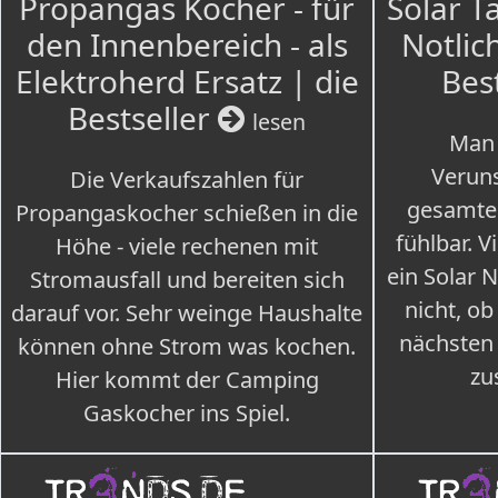
Propangas Kocher - für
Solar T
den Innenbereich - als
Notlich
Elektroherd Ersatz | die
Bes
Bestseller
lesen
Man 
Veruns
Die Verkaufszahlen für
gesamte
Propangaskocher schießen in die
fühlbar. V
Höhe - viele rechenen mit
ein Solar 
Stromausfall und bereiten sich
nicht, ob
darauf vor. Sehr weinge Haushalte
nächsten
können ohne Strom was kochen.
zu
Hier kommt der Camping
Gaskocher ins Spiel.