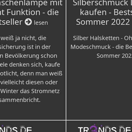
aschenlampe mit
Silberschmuck
t Funktion - die
kaufen - Best
tseller
Sommer 2022
lesen
weiß ja nicht, die
Silber Halsketten - Oh
icherung ist in der
Modeschmuck - die Bes
n Bevölkerung schon
Sommer 202
iele denken sich, kaufe
Notlicht, denn man weiß
 vielleicht diesen oder
 Winter das Stromnetz
sammenbricht.