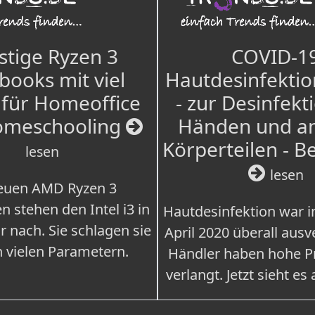
tige Ryzen 3
COVID-1
books mit viel
Hautdesinfektio
für Homeoffice
- zur Desinfekt
omeschooling
Händen und a
Körperteilen - B
lesen
lesen
euen AMD Ryzen 3
n stehen den Intel i3 in
Hautdesinfektion war 
r nach. Sie schlagen sie
April 2020 überall ausv
n vielen Parametern.
Händler haben hohe Pr
verlangt. Jetzt sieht es