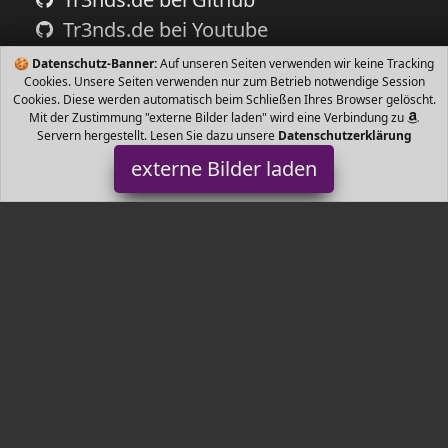
Tr3nds.de bei Youtube
🍪
Datenschutz-Banner:
Auf unseren Seiten verwenden wir keine Tracking
Cookies. Unsere Seiten verwenden nur zum Betrieb notwendige Session
Cookies. Diese werden automatisch beim Schließen Ihres Browser gelöscht.
Mit der Zustimmung "externe Bilder laden" wird eine Verbindung zu
Servern hergestellt. Lesen Sie dazu unsere
Datenschutzerklärung
externe Bilder laden
Zeller
Haushaltswaren kiste Alle Rollen voll beweglich Lackiertes
Kiefernholz Schnelle und einfache Selbstmontage Zeller
Tr3nds.de ist Teilnehmer am Partnerprogramm der
EU S.à r.l.
Dieses Partnerprogramm wurde von
ins Leben gerufen, um
Links auf externe
Internetseiten platzieren zu können. Die
Bertreiber von Tr3nds.de verdienen mit Kostenerstattungen durch
mit. Der Inhalt der Produktseiten auf Tr3nds.de kommt von