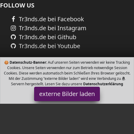
FOLLOW US
Tr3nds.de bei Facebook
Tr3nds.de bei Instagram
Tr3nds.de bei Github
Tr3nds.de bei Youtube
🍪
Datenschutz-Banner:
Auf unseren Seiten verwenden wir keine Tracking
Cookies. Unsere Seiten verwenden nur zum Betrieb notwendige Session
Cookies. Diese werden automatisch beim Schließen Ihres Browser gelöscht.
Mit der Zustimmung "externe Bilder laden" wird eine Verbindung zu
Servern hergestellt. Lesen Sie dazu unsere
Datenschutzerklärung
externe Bilder laden
8in1
Misc. dürfnisse Ihres älteren Hundes Ausgewogene Rezepturen
mit essentiellen Vitaminen und Mineralien Für alle Rassen