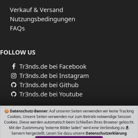
Verkauf & Versand
Nutzungsbedingungen
FAQs
FOLLOW US
Tr3nds.de bei Facebook
Tr3nds.de bei Instagram
Tr3nds.de bei Github
Tr3nds.de bei Youtube
🍪
Datenschutz-Banner:
Auf unseren Seiten verwenden wir keine Tracking
Cookies. Unsere Seiten verwenden nur zum Betrieb notwendige Session
Cookies. Diese werden automatisch beim Schließen Ihres Browser gelöscht.
Mit der Zustimmung "externe Bilder laden" wird eine Verbindung zu
Servern hergestellt. Lesen Sie dazu unsere
Datenschutzerklärung