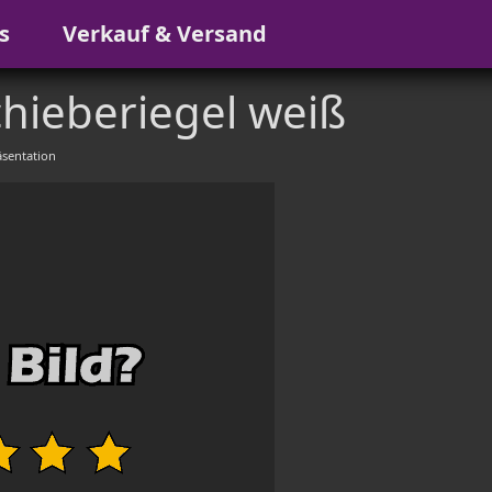
s
Verkauf & Versand
hieberiegel weiß
sentation