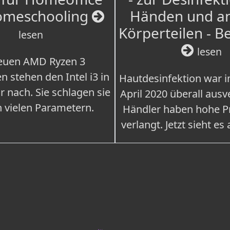
omeschooling
Händen und a
Körperteilen - B
lesen
lesen
euen AMD Ryzen 3
n stehen den Intel i3 in
Hautdesinfektion war 
r nach. Sie schlagen sie
April 2020 überall ausv
n vielen Parametern.
Händler haben hohe Pr
verlangt. Jetzt sieht es