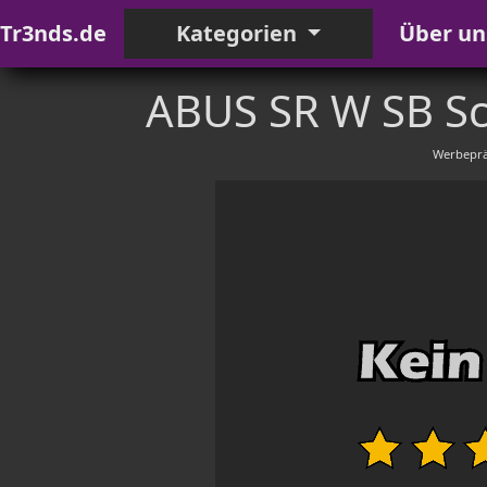
Tr3nds.de
Kategorien
Über un
ABUS SR W SB Sc
Werbeprä