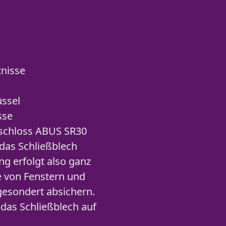
tnisse
ssel
sse
zschloss ABUS SR30
 das Schließblech
g erfolgt also ganz
te von Fenstern und
 gesondert absichern.
 das Schließblech auf