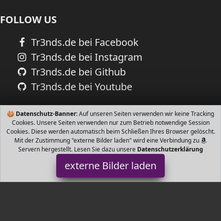
FOLLOW US
Tr3nds.de bei Facebook
Tr3nds.de bei Instagram
Tr3nds.de bei Github
Tr3nds.de bei Youtube
🍪
Datenschutz-Banner:
Auf unseren Seiten verwenden wir keine Tracking
Cookies. Unsere Seiten verwenden nur zum Betrieb notwendige Session
Cookies. Diese werden automatisch beim Schließen Ihres Browser gelöscht.
Mit der Zustimmung "externe Bilder laden" wird eine Verbindung zu
Servern hergestellt. Lesen Sie dazu unsere
Datenschutzerklärung
externe Bilder laden
ABUS
Werkzeug an Fenstern und Türen Bequemes Schließen und