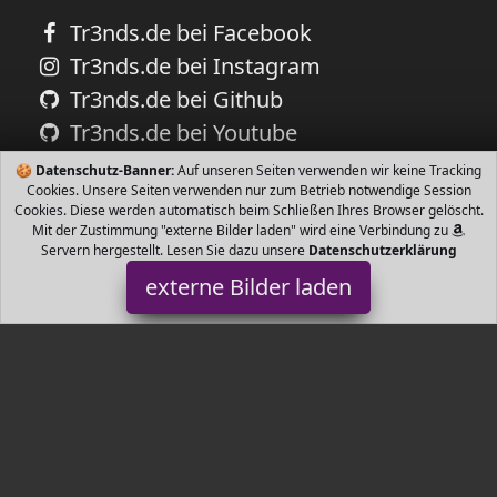
Tr3nds.de bei Facebook
Tr3nds.de bei Instagram
Tr3nds.de bei Github
Tr3nds.de bei Youtube
🍪
Datenschutz-Banner:
Auf unseren Seiten verwenden wir keine Tracking
Cookies. Unsere Seiten verwenden nur zum Betrieb notwendige Session
Cookies. Diese werden automatisch beim Schließen Ihres Browser gelöscht.
Mit der Zustimmung "externe Bilder laden" wird eine Verbindung zu
Servern hergestellt. Lesen Sie dazu unsere
Datenschutzerklärung
externe Bilder laden
ESPRIT
Badartikel r Esprit Produktlinie Horizon Produktart Eau de Toilette
EDT Inhalt ml Geschlecht für Sie for Her pour Femme ESPRIT